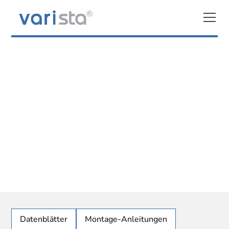
DOWNLOADS
PRODUKTKATALOGE
Hier finden Sie alle wichtigen Informationen rund um
unsere Montagesysteme für Solaranlagen –
übersichtlich und direkt zum Herunterladen.
Datenblätter
Montage-Anleitungen