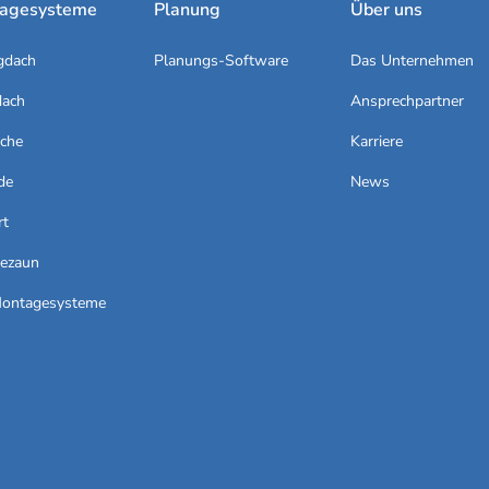
agesysteme
Planung
Über uns
gdach
Planungs-Software
Das Unternehmen
dach
Ansprechpartner
äche
Karriere
de
News
rt
iezaun
Montagesysteme