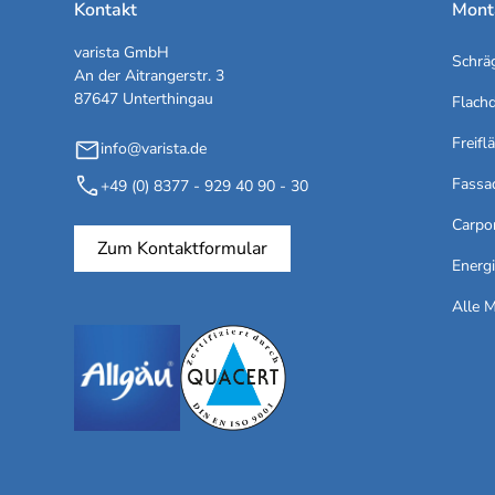
Kontakt
Mont
varista GmbH
Schrä
An der Aitrangerstr. 3
87647 Unterthingau
Flach
Freifl
info@varista.de
Fassa
+49 (0) 8377 - 929 40 90 - 30
Carpo
Zum Kontaktformular
Energ
Alle 