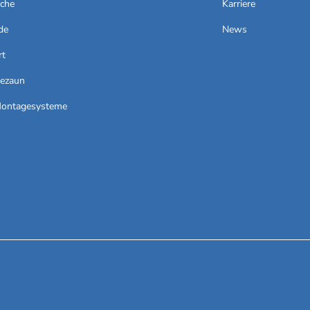
äche
Karriere
de
News
rt
iezaun
Montagesysteme