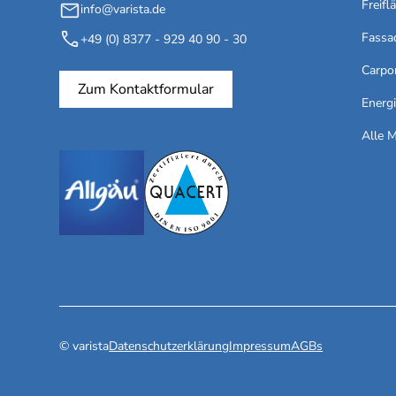
Freifl
info@varista.de
Fassa
+49 (0) 8377 - 929 40 90 - 30
Carpo
Zum Kontaktformular
Energ
Alle 
© varista
Datenschutzerklärung
Impressum
AGBs