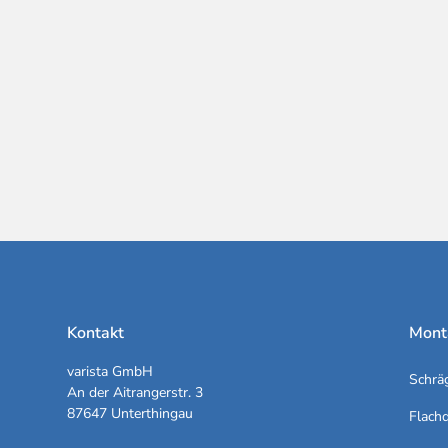
Kontakt
Mont
varista GmbH
Schrä
An der Aitrangerstr. 3
87647 Unterthingau
Flach