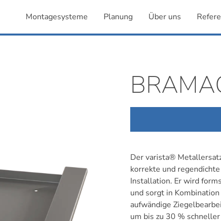
Montagesysteme
Planung
Über uns
Refer
BRAMA
Der varista® Metallersatz
korrekte und regendichte
Installation. Er wird form
und sorgt in Kombinatio
aufwändige Ziegelbearbeit
um bis zu 30 % schneller