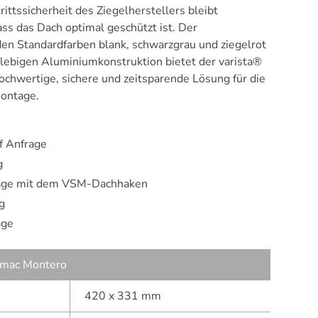
rittssicherheit des Ziegelherstellers bleibt
ass das Dach optimal geschützt ist. Der
 den Standardfarben blank, schwarzgrau und ziegelrot
nglebigen Aluminiumkonstruktion bietet der varista®
ochwertige, sichere und zeitsparende Lösung für die
ontage.
f Anfrage
g
tage mit dem VSM-Dachhaken
g
age
ramac Montero
420 x 331 mm