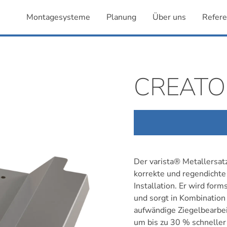
Montagesysteme
Planung
Über uns
Refer
CREATO
Der varista® Metallersatz
korrekte und regendichte
Installation. Er wird form
und sorgt in Kombinatio
aufwändige Ziegelbearbeit
um bis zu 30 % schneller