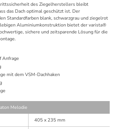
rittssicherheit des Ziegelherstellers bleibt
ass das Dach optimal geschützt ist. Der
 den Standardfarben blank, schwarzgrau und ziegelrot
nglebigen Aluminiumkonstruktion bietet der varista®
ochwertige, sichere und zeitsparende Lösung für die
ontage.
f Anfrage
g
tage mit dem VSM-Dachhaken
g
age
eaton Melodie
405 x 235 mm