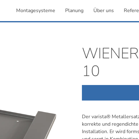
Montagesysteme
Planung
Über uns
Refer
WIENER
10
Der varista® Metallersatz
korrekte und regendichte
Installation. Er wird form