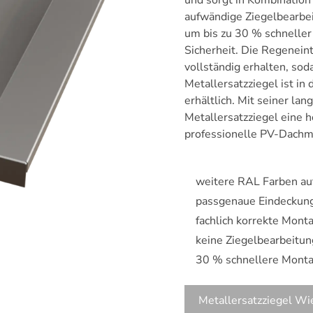
und sorgt in Kombinatio
aufwändige Ziegelbearbeit
um bis zu 30 % schneller
Sicherheit. Die Regeneint
vollständig erhalten, sod
Metallersatzziegel ist in
erhältlich. Mit seiner la
Metallersatzziegel eine h
professionelle PV-Dachm
weitere RAL Farben au
passgenaue Eindeckun
fachlich korrekte Mon
keine Ziegelbearbeitun
30 % schnellere Mont
Metallersatzziegel Wi