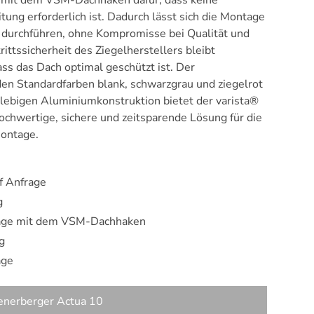
n mit dem VSM-Dachhaken dafür, dass keine
ung erforderlich ist. Dadurch lässt sich die Montage
 durchführen, ohne Kompromisse bei Qualität und
rittssicherheit des Ziegelherstellers bleibt
ass das Dach optimal geschützt ist. Der
 den Standardfarben blank, schwarzgrau und ziegelrot
nglebigen Aluminiumkonstruktion bietet der varista®
ochwertige, sichere und zeitsparende Lösung für die
ontage.
f Anfrage
g
tage mit dem VSM-Dachhaken
g
age
enerberger Actua 10