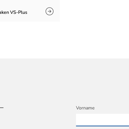
aken VS-Plus
T
Vorname